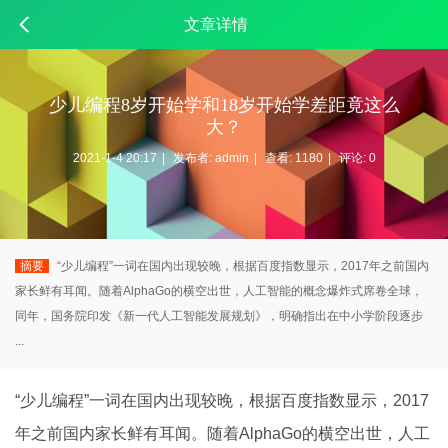
文章详情
少儿编程8岁开始学和18岁开始学差距竟这么
大？
2021-1-4 20:17
|
发布者:
admin
|
查看:
1180
|
评论: 0
摘要
“少儿编程”一词在国内出现较晚，根据百度指数显示，2017年之前国内
家长鲜有耳闻。随着AlphaGo的横空出世，人工智能的概念爆炸式席卷全球，
同年，国务院印发《新一代人工智能发展规划》，明确指出在中小学阶段逐步
...
“
少儿
编程
”一词在国内出现较晚，根据百度指数显示，2017
年之前国内家长鲜有耳闻。随着AlphaGo的横空出世，人工