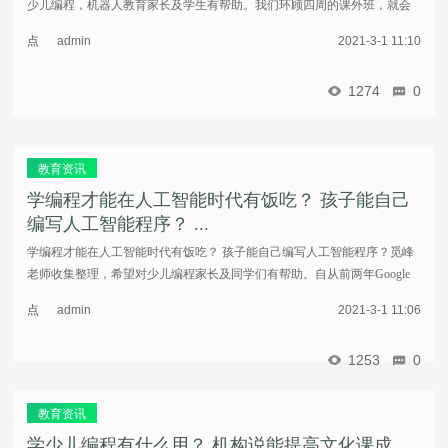
少儿编程，机器人教育家长及学生有帮助。我们环顾四周的课外班，就会
发现：搞机器人的机构比搞编程的机构要多得多。这里面有很多原因：首
点
admin
2021-3-1 11:10
先，很多 ...……
击
重
1274
0
新
加
载
教育资讯
学编程才能在人工智能时代有饭吃？ 孩子能自己
编写人工智能程序？ ...
学编程才能在人工智能时代有饭吃？ 孩子能自己编写人工智能程序？觅峰
老师收集整理，希望对少儿编程家长及同学们有帮助。自从前两年Google
的人工智能软件AlphaGo击败人类最顶尖的围棋选手以来，人工智能一夜之
点
admin
2021-3-1 11:06
间成了 ...……
击
重
1253
0
新
加
载
教育资讯
学少儿编程有什么用？ 机构说能提高文化课成