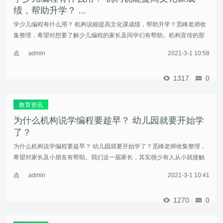
绩，帮助升学？ ...
学少儿编程有什么用？ 机构说能提高文化课成绩，帮助升学？觅峰老师收
集整理，希望对想要了解少儿编程的家长及同学们有帮助。机构宣传的那
些好处可能都比较注重实用性，我们先不说这些。从家长角度来讲，学习
点
admin
2021-3-1 10:58
编程的 ...……
击
重
1317
0
新
加
载
教育资讯
为什么机构说学编程要趁早？ 幼儿园就要开始学
了？
为什么机构说学编程要趁早？ 幼儿园就要开始学了？觅峰老师收集整理，
希望对家长及小朋友有帮助。我们这一届家长，其实很少有人从小就接触
编程。很多人可能到高中甚至大学之前都没有摸过电脑。作为一个“异类”，
点
admin
2021-3-1 10:41
我 ...……
击
重
1270
0
新
加