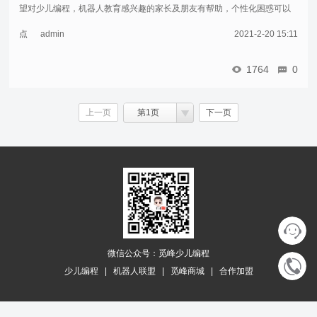
望对少儿编程，机器人教育感兴趣的家长及朋友有帮助，个性化困惑可以
直接留言。赛事介绍「全国青少年科技创新大赛」，简称CASTIC。是一项
点
admin
2021-2-20 15:11
具有40年 ...……
击
重
1764
0
新
加
载
上一页
第1页
下一页
微信公众号：觅峰少儿编程
少儿编程
|
机器人联盟
|
觅峰商城
|
合作加盟
下级分类