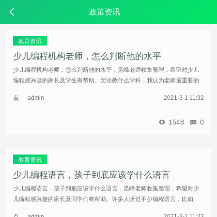
政策资讯
教育资讯
少儿编程机构老师，怎么判断他的水平
少儿编程机构老师，怎么判断他的水平，觅峰老师收集整理，希望对少儿
编程感兴趣的家长及学生有帮助。无论教什么学科，我认为老师最重要的
素质只有三条：专业知识积累够深，相关知识面够广；能够用形象的表达
点
admin
2021-3-1 11:32
方式（包 ...……
击
重
1548
0
新
加
载
教育资讯
少儿编程语言，孩子到底应该学什么语言
少儿编程语言，孩子到底应该学什么语言，觅峰老师收集整理，希望对少
儿编程感兴趣的家长及同学们有帮助。许多人听过不少编程语言，比如
Scratch、Python、C++等等...到底学哪种呢？其实你在市面上能见到的绝大
点
admin
2021-3-1 11:23