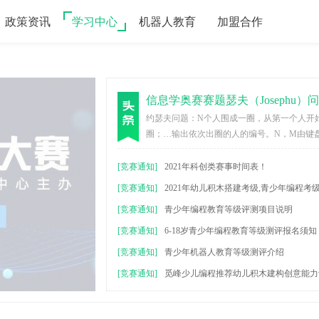
政策资讯
学习中心
机器人教育
加盟合作
信息学奥赛赛题瑟夫（Josephu）
约瑟夫问题：N个人围成一圈，从第一个人开
圈；…输出依次出圈的人的编号。N，M由键
[竞赛通知]
2021年科创类赛事时间表！
[竞赛通知]
2021年幼儿积木搭建考级,青少年编程考
[竞赛通知]
青少年编程教育等级评测项目说明
[竞赛通知]
6-18岁青少年编程教育等级测评报名须知
[竞赛通知]
青少年机器人教育等级测评介绍
[竞赛通知]
觅峰少儿编程推荐幼儿积木建构创意能力