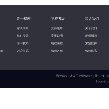
新手指南
竞赛考级
加入我们
家长手册
竞赛题库
关于我们
软件安装
赛事说明
老师招聘
学习技巧
编程课程
加盟扶持
r编程
教育资讯
编程教程
编程作品
觅峰编程 - 让孩子更懂编程！(
晋ICP备190
Powered b