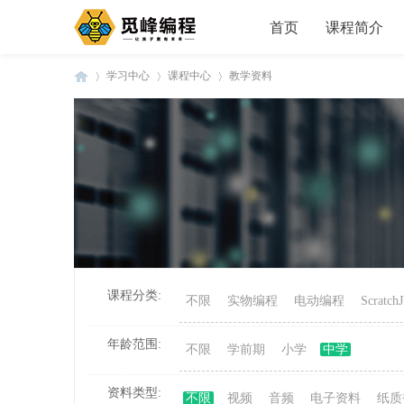
首页
课程简介
学习中心
课程中心
教学资料
觅
»
›
›
课程分类:
不限
实物编程
电动编程
Scratc
峰
年龄范围:
不限
学前期
小学
中学
资料类型:
不限
视频
音频
电子资料
纸质