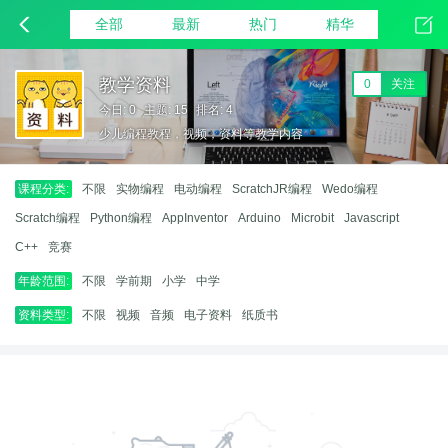
全部
最新
热门
精华
教学资料
0
关注
今日: 0
主题: 15
排名: 4
少儿编程教程，视频，资料等教学内容
课程分类:
不限
实物编程
电动编程
ScratchJR编程
Wedo编程
Scratch编程
Python编程
AppInventor
Arduino
Microbit
Javascript
C++
竞赛
年龄范围:
不限
学前期
小学
中学
资料类型:
不限
视频
音频
电子资料
纸质书