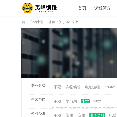
首页
课程简介
学习中心
课程中心
教学资料
觅
»
›
›
课程分类:
不限
实物编程
电动编程
Scratc
峰
年龄范围:
不限
学前期
小学
中学
资料类型:
不限
视频
音频
电子资料
纸质