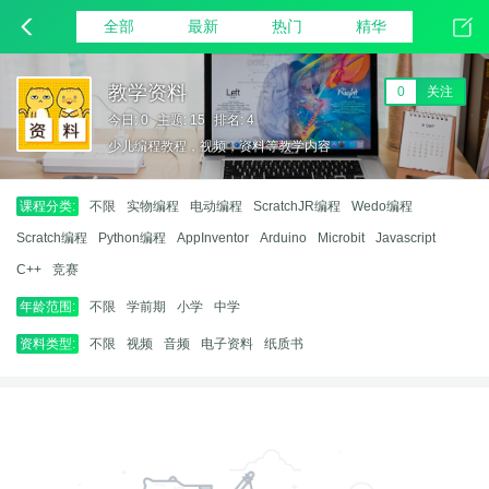
全部
最新
热门
精华
教学资料
0
关注
今日: 0
主题: 15
排名: 4
少儿编程教程，视频，资料等教学内容
课程分类:
不限
实物编程
电动编程
ScratchJR编程
Wedo编程
Scratch编程
Python编程
AppInventor
Arduino
Microbit
Javascript
C++
竞赛
年龄范围:
不限
学前期
小学
中学
资料类型:
不限
视频
音频
电子资料
纸质书