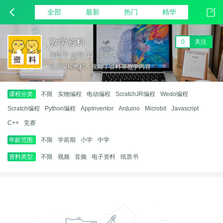
全部
最新
热门
精华
教学资料
0
关注
今日: 0
主题: 15
排名: 4
少儿编程教程，视频，资料等教学内容
课程分类:
不限
实物编程
电动编程
ScratchJR编程
Wedo编程
Scratch编程
Python编程
AppInventor
Arduino
Microbit
Javascript
C++
竞赛
年龄范围:
不限
学前期
小学
中学
资料类型:
不限
视频
音频
电子资料
纸质书