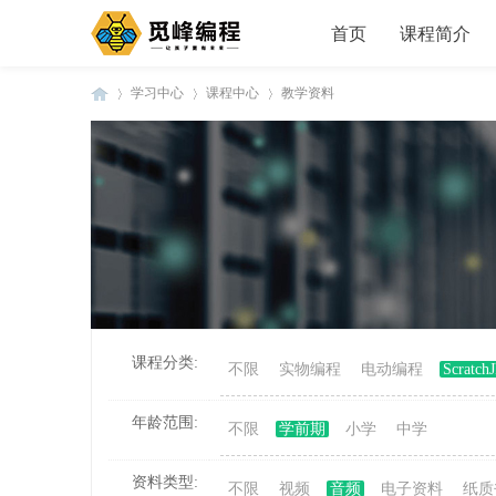
首页
课程简介
学习中心
课程中心
教学资料
觅
»
›
›
课程分类:
不限
实物编程
电动编程
Scratc
峰
年龄范围:
不限
学前期
小学
中学
资料类型:
不限
视频
音频
电子资料
纸质