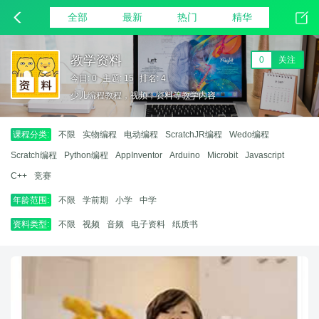
全部
最新
热门
精华
教学资料
0
关注
今日: 0
主题: 15
排名: 4
少儿编程教程，视频，资料等教学内容
课程分类:
不限
实物编程
电动编程
ScratchJR编程
Wedo编程
Scratch编程
Python编程
AppInventor
Arduino
Microbit
Javascript
C++
竞赛
年龄范围:
不限
学前期
小学
中学
资料类型:
不限
视频
音频
电子资料
纸质书