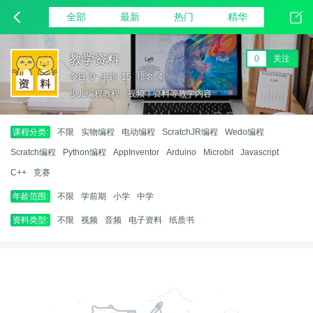
全部
最新
热门
精华
教学资料
0
关注
今日: 0
主题: 15
排名: 4
少儿编程教程，视频，资料等教学内容
课程分类:
不限
实物编程
电动编程
ScratchJR编程
Wedo编程
Scratch编程
Python编程
AppInventor
Arduino
Microbit
Javascript
C++
竞赛
年龄范围:
不限
学前期
小学
中学
资料类型:
不限
视频
音频
电子资料
纸质书