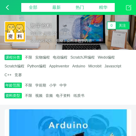
全部
最新
热门
精华
教学资料
0
关注
今日: 0
主题: 15
排名: 4
少儿编程教程，视频，资料等教学内容
课程分类:
不限
实物编程
电动编程
ScratchJR编程
Wedo编程
Scratch编程
Python编程
AppInventor
Arduino
Microbit
Javascript
C++
竞赛
年龄范围:
不限
学前期
小学
中学
资料类型:
不限
视频
音频
电子资料
纸质书