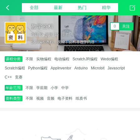
全部
最新
热门
精华
教学资料
0
关注
今日: 0
主题: 15
排名: 4
少儿编程教程，视频，资料等教学内容
课程分类:
不限
实物编程
电动编程
ScratchJR编程
Wedo编程
Scratch编程
Python编程
AppInventor
Arduino
Microbit
Javascript
C++
竞赛
年龄范围:
不限
学前期
小学
中学
资料类型:
不限
视频
音频
电子资料
纸质书