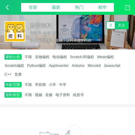
全部
最新
热门
精华
教学资料
0
关注
今日: 0
主题: 15
排名: 4
少儿编程教程，视频，资料等教学内容
课程分类:
不限
实物编程
电动编程
ScratchJR编程
Wedo编程
Scratch编程
Python编程
AppInventor
Arduino
Microbit
Javascript
C++
竞赛
年龄范围:
不限
学前期
小学
中学
资料类型:
不限
视频
音频
电子资料
纸质书