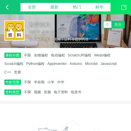
全部
最新
热门
精华
教学资料
0
关注
今日: 0
主题: 15
排名: 4
少儿编程教程，视频，资料等教学内容
课程分类:
不限
实物编程
电动编程
ScratchJR编程
Wedo编程
Scratch编程
Python编程
AppInventor
Arduino
Microbit
Javascript
C++
竞赛
年龄范围:
不限
学前期
小学
中学
资料类型:
不限
视频
音频
电子资料
纸质书