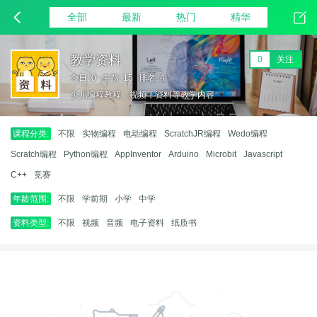
全部
最新
热门
精华
教学资料
0
关注
今日: 0
主题: 15
排名: 4
少儿编程教程，视频，资料等教学内容
课程分类:
不限
实物编程
电动编程
ScratchJR编程
Wedo编程
Scratch编程
Python编程
AppInventor
Arduino
Microbit
Javascript
C++
竞赛
年龄范围:
不限
学前期
小学
中学
资料类型:
不限
视频
音频
电子资料
纸质书